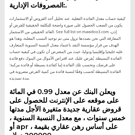
ﺍﳌﺼﺮﻭﻓﺎﺕ ﺍﻹﺩﺍﺭﻳﺔ:.
كيفية حساب معدل الفائدة الفعلية. عند تحليل أحد القروض أو الاستثمارات
يكون من الصعب الحصول على صورة واضحة للتكلفة الحقيقية للقرض أو
العائد الحقيقي من الاستثمار. See full list on mawdoo3.com إذن،
المفارقة التي نحن بصددها تزول متى تم توحيد النسب المعلنة، وهذا هو
الهدف من قرار مؤسسة النقد باعتماد معدل النسبة السنوية المتعارف
عليه خليجيا وإقليميا ودوليا، حيث من المفترض أن تكون في كيفية حساب
الفائدة البسيطة. يُفرض عليك عند اقتراض الأموال من البنوك دفع فائدة
على قرضك، وتحسب تلك الفائدة إما كفائدة بسيطة أو فائدة مركبة؛
الفائدة البسيطة تُحسب وفقًا لنسبة فائدة من كمية القرض مضروبة في
مدة تسديده.
ويعلن البنك عن معدل 0.99 في المائة
على موقعه على الإنترنت للحصول على
قروض عقارية جديدة متغيرة الأجل مدتها
خمس سنوات ، مع معدل النسبة السنوية ،
أو apr ، على أساس رهن عقاري بقيمة