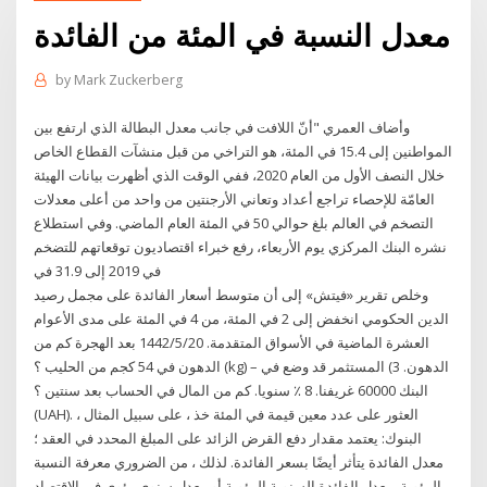
معدل النسبة في المئة من الفائدة
by
Mark Zuckerberg
وأضاف العمري "أنّ اللافت في جانب معدل البطالة الذي ارتفع بين
المواطنين إلى 15.4 في المئة، هو التراخي من قبل منشآت القطاع الخاص
خلال النصف الأول من العام 2020، ففي الوقت الذي أظهرت بيانات الهيئة
العامّة للإحصاء تراجع أعداد وتعاني الأرجنتين من واحد من أعلى معدلات
التصخم في العالم بلغ حوالي 50 في المئة العام الماضي. وفي استطلاع
نشره البنك المركزي يوم الأربعاء، رفع خبراء اقتصاديون توقعاتهم للتضخم
في 2019 إلى 31.9 في
وخلص تقرير «فيتش» إلى أن متوسط أسعار الفائدة على مجمل رصيد
الدين الحكومي انخفض إلى 2 في المئة، من 4 في المئة على مدى الأعوام
العشرة الماضية في الأسواق المتقدمة. 20‏‏/5‏‏/1442 بعد الهجرة كم من
الدهون في 54 كجم من الحليب ؟ (kg) – الدهون. 3) المستثمر قد وضع في
البنك 60000 غريفنا. 8 ٪ سنويا. كم من المال في الحساب بعد سنتين ؟
(UAH). العثور على عدد معين قيمة في المئة خذ ، على سبيل المثال ،
البنوك: يعتمد مقدار دفع القرض الزائد على المبلغ المحدد في العقد ؛
معدل الفائدة يتأثر أيضًا بسعر الفائدة. لذلك ، من الضروري معرفة النسبة
المئوية. معدل الفائدة السنوية المئوية أو معدل سنوي مئوي في الاقتصاد