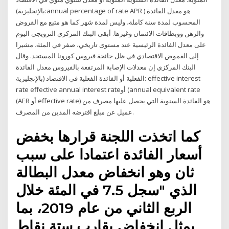
(بالإنجليزية:annual percentage of rate APR ) هو معدل الفائدة
المحسوب لمدة سنة كاملة، وليس لمدة شهر كما هو متبع مع القروض
والرهن ووبطاقات الائتمان وغيرها. أبقى البنك المركزي النرويجي اليوم
على معدل الفائدة الرئيسية عند مستوى تاريخي، صفر في المئة، مشيرا
إلى الغموض الاقتصادي في ظل جائحة فيروس كورونا المستجد. وقال
البنك المركزي إن معدلات الإصابة المرتفعة بالفيروس معدل الفائدة
الفعلية أو الفائدة الفعلية في الاقتصاد (بالإنجليزية: effective interest
rate effective annual interest rateأو (annual equivalent rate
(AER أو effective rate) هو الفائدة السنوية التي يحصل عليها مصرف من
عميل عن مبلغ اقترضه المدين من المصرف.
كما اتخذت اللجنة قرارها بخفض
أسعار الفائدة اعتمادا على سبب
ثان وهو انخفاض معدل البطالة
الذي "سجل 7.5 في المئة خلال
الربع الثاني من عام 2019، بما
يمثل انخفاض يقارب ستة نقاط