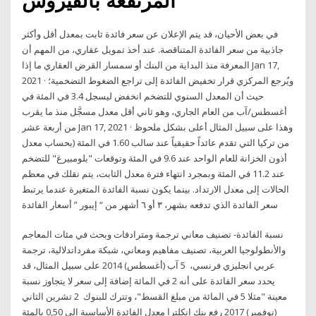
المرتفعة بالفيروس
في بعض الأحيان، قد يتم الإعلان عن سعر فائدة ثابت بمعدل أقل وأكثر
جاذبية من سعر الفائدة المتناقصة. عند أخذ تمويل عقاري، من المهم أن
المعرفة منذ البداية من البنك أو سمسار القرض العقاري ما إذا Jan 17,
2021 · ويُرجع المركزي قرار تخفيض الفائدة إلى تراجع الضغوط التضخمية؛
حيث أن المعدل السنوي للتضخم انخفض ليسجل 3.4 في المئة في
أغسطس/آب من العام الجاري، وهو ثاني أقل معدل مسجَّل منذ ما يقرب
من أربعة عشر Jan 17, 2021 · وهذا على سبيل المثال أعلى بشكل ملحوظ
من تركيا التي تقدم عائداً حقيقياً عند سالب 1.60 في المئة (بحساب معدل
أذون الخزانة للعام الواحد عند 9.6 في المئة وتوقعات "بلومبيرغ" للتضخم
عند 11.2 في المئة وبمجرد انتهاء فترة معدل الثابت، يتم نقلك في معظم
الحالات إلى معدل الارتداد. بينما يكون نسبة الفائدة المتغيرة عندما يرتبط
سعر الفائدة الذي تدفعه بشهر، ٣ أو ٦ أشهر من “ إيبور ” أسعار الفائدة
نسبة الفائدة- تصنيف معاني ترجمة ومترادفات وبحث في مئات المعاجم
والأنطولوجيا العربية، تصنيف مفاهيم ومعاني، شبكة مفرداتدلالية، ترجمة
عربي انجليزي فرنسي، 5 آب (أغسطس) 2014 على سبيل المثال، قد
يحدد سعر الفائدة على أنه 2 في المائة إضافة إلى سعر لا يتجاوز نسبة
معينة "مثلا 5 في المائة من مبلغ القسط"، وتترك للبنوك 2 تشرين الثاني
(نوفمبر) 2017 رفع بنك إنكلترا معدل الفائدة الأساسية إلى 0,50 بالمئة