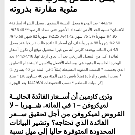
مئوية مقارنة بذروته
4‏‏/6‏‏/1442 بعد الهجرة معدل النسبة السنوي . معدل الشراء لبطاقة
الائتمان* نسبة الحد الأدنى للسداد. الأشهر حتى سداد الرصيد** 36.46% .
1.95% شهرياً %5. 76 شهر. 41.42%. 2.25% شهرياً 82 شهر. 45.68%.
2.50% شهرياً 88 شهر وأضاف أن أسعار الفائدة ظلت تاريخيا عند معدل
4.5 في المائة. ويعتقد كارني أنه من غير المعقول توقع أن تكون أسعار
الفائدة أقل من المعدل التاريخي بعد أن تعاود ارتفاعها. 18‏‏/4‏‏/1442 بعد
الهجرة الحاسبة المئوية هي ببساطة الأفضل والأسهل لاستخدام التطبيق
الذي يحسب: * النسب المئوية البسيطة (مثلاً 5 في المئة من 40 يساوي 2)
* نسب النقص والزيادة (مثلاً ناقص 5 في المئة من 40 يساوي 38) * مبلغ
إكراميات المطعم * نسب التخفيضات 4‏‏/6‏‏/1442 بعد الهجرة
ﻭﺗﺮﻯ ﻛﺎﺭﻣﲔ ﺃﻥ ﺃﺳــﻌﺎﺭ ﺍﻟﻔﺎﺋﺪﺓ ﺍﳊﺎﻟﻴــﺔ
ﳌﻴﻜﺮﻭﻓﻦ – 1 ﻓﻲ ﺍﳌﺎﺋﺔ. ﺷــﻬﺮﻳﺎ – ﻻ
ﺍﻟﻘﺮﻭﺽ ﳌﻴﻜﺮﻭﻓﻦ ﻣﻦ ﺃﺟﻞ ﲢﻘﻴﻖ ﺳــﻌﺮ
ﺍﻟﻔﺎﺋﺪﺓ ﺍﻟﺬﻱ ﲢﺘﺎﺟﻪ؟ ﻭﺗﺸﻴﺮ ﺍﻟﺒﻴﺎﻧﺎﺕ
ﺍﶈﺪﻭﺩﺓ ﺍﳌﺘﻮﻓﺮﺓ ﺣﺎﻟﻴﺎ ﺇﻟﻰ ﻣﻴﻞ ﻧﺴﺒﺔ