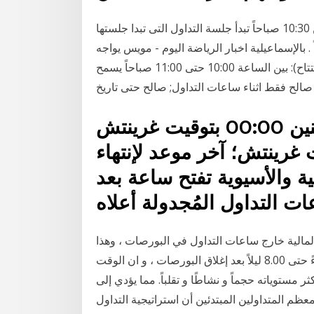
بالنسبة لسوق داخل المقصورة : ساعات التداول كالاتى : من 10:30 صباحاً تبدأ جلسة التداول التى تبدا جلستها
سوق الرئيسى وتنتهى الساعة 11:15 صباحاً . بالإسماعيلية اخبار الرياضة اليوم - مويس يواجه
المشاكل بعد تصريحات " ال حالة صيانة الأوامر (ما قبل الافتتاح): بين الساعة 10:00 حتى 11:00 صباحاً يسمح
إن التداول البسيط متاح من الإثنين 00:00 بتوقيت غرينتش
 20:55 بتوقيت غرينتش؛ آخر موعد لإنتهاء
ة والأسيوية تفتح ساعة بعد
 المالية خارج ساعات التداول في البورصات ، وهذا
التداول له فترتان ، فترة مسائية تستمر ما بين 4.15 مساءً حتى 8.00 ليلاً بعد إغلاق البورصات ، و ان الوقت
مستوياته حجماً و نشاطًا و تقلباً. مما يؤدي إلى
ظم المتداولين المبتدئين أن استراتيجية التداول