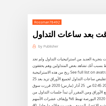
Rossman78492
قت بعد ساعات التداول
by
Publisher
بتجربة العديد من استراتيجيات التداول ولم تجد
اط بسبب أنك تشاهد بعض المتداولين وهم يحققون
تيجية See full list on avatradear.com
25 آذار (مارس) 2020 أعلنت السوق المالية السعودية (تداول)، تقليص ساعات التداول لجميع الأوراق تزيد بعد
ارتداء الكمامة أكثر من 6 ساعات الجمعة، 22 يناير 2021 02:45 ص 25 آذار (مارس) 2020 قررت سوق
 الأوراق ومن المقرر أن تبدأ جلسات التداول من
الساعة 10 صباحًا وحتى الساعة 1 ظهرًا، 16 آذار (مارس) 2020 البورصة تهبط 6% وإيقاف عشرات الأسهم
فى أول ربع ساعة تداول وشهدت البورصة أمس الأحد ما يشبه الإعصار المدوى ، خسرت خلاله ما يعادل 40