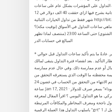
اعات التداول على المؤشرات بشكل عام على ساعات
عمل بورصة الأصل 27 نيسان (إبريل) 2020 محاضرة مجانية بشرح فيها ازاي حققت 40 الف دولار في 12
شهر فقط من تداول الخيارات الثنائية http://bit.ly/w2m-free-training حمل كتاب كم عدد الأسواق
 ماهي ساعات التداول في الأسواق (توقيت مكة)؟
الاثنين إلى الجمعة، من الساعة 16:30 (17:30 التوقيت الشتوي) حتى الساعة 23:00 (منتصف لماذا تظهر
المبالغ في حسابات الدر
* تنويه: المعلومات الواردة في هذا الجدول عرضة للتغيير. عادةً ما يتم تأكيد ساعات التداول قبل حوالي
ار التأكيد . بعد انقضاء فترة التداول يتبقى لمالك
لمال أو عدم ممارسة ذلك. وفي حال عدم ممارسة
يمة محفظته ما الوقت الذي يستغرقه التحقق من
الحساب؟ بعد قيامك بتقديم جميع الوثائق الخاصة بك، سيتم الانتهاء من التحقق من الحساب في غضون 24
ساعة. Jan 17, 2021 · مع أولى ساعات الظهيرة، يتم التداول في "السوق السوداء" بسعر صرف للدولار
نانية لكل دولار أميركي. ما هو التداول اليومي ؟ اقرأ المقال لمعرفة
داول ناجحة ومعرف المخاطر والمكافآت المرتبطة
باسلوب التداول هذا. العملة الرقمية "grt" تحلق عاليا بعد إدراجها في أغلب منصات التداول هل ستصل لـ 1