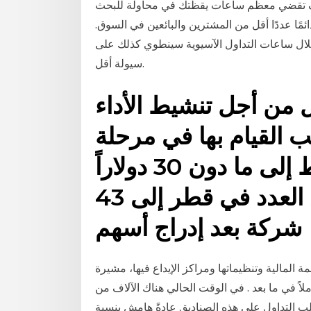
سبة 100٪ من الوقت، و سوف تقضي معظم ساعات يقظتك في محاولة للبحث
مًا عددًا أقل من المشترين والبائعين في السوق.
 خلال ساعات التداول الآسيوية سينطوي كذلك على
سيولة أقل.
 من أجل تنشيط الأداء
 القيام بها في مرحلة
انخفاض أسعار النفط إلى ما دون 30 دولاراً
للبرميل. وفي حين ارتفع العدد في قطر إلى 43
شركة بعد إدراج أسهم
لساعة؟ الانظمة المالية وتنظيماتها ومراكز الإيداع فيها، مشيرة
ملاً في ما بعد . في الوقت الحالي هناك الآلاف من
ب التداول على هذه الصناديق عادةً هامش بنسبة