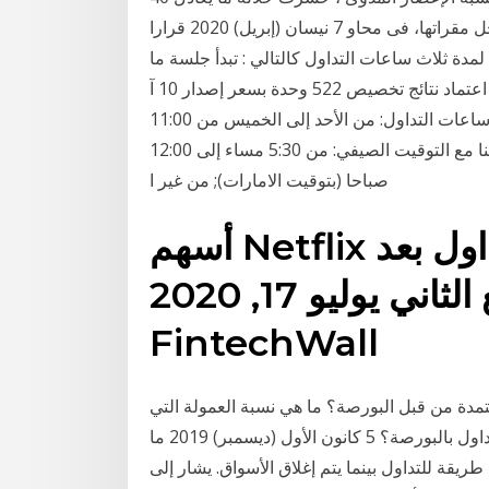
مليار جنيه عمليات التداول من خلال آلية التنفيذ عن بعد، داخل مقراتها، فى محاو 7 نيسان (إبريل) 2020 قرارا
ل بالسوق لمدة ثلاث ساعات التداول كالتالي : تبدأ جلسة ما
قبل الافتتاح عند الساعة 9 صباحًا وجلسة التداول وذلك بعد اعتماد نتائج تخصيص 522 وحدة بسعر إصدار 10 آ
الـتــداول. السوق المحلي. ما تحتاجه للبدء بتقديم الطلب: ساعات التداول: من الأحد إلى الخميس من 11:00
صباحا إلى 4:00 مساء (بتوقيت الامارات); يرجى النقر هنا مع التوقيت الصيفي: من 5:30 مساء إلى 12:00
صباحا (بتوقيت الامارات); من غير ا
أسهم Netflix تنهار في ساعات ما بعد التداول بعد
أداء مخيب للشركة للربع الثاني يوليو 17, 2020
FintechWall
مدة من قبل البورصة؟ ما هي نسبة العمولة التي
يتقاضاها الوسيط المرخص من المستثمر؟ ما هي أوقات التداول بالبورصة؟ 5 كانون الأول (ديسمبر) 2019 ما
ريقة للتداول بينما يتم إغلاق الأسواق. يشار إلى