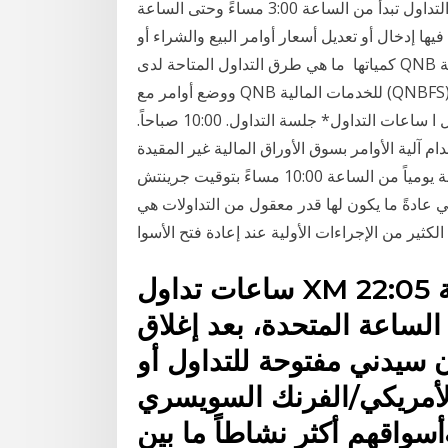
ذلك بالتداول قبل السوق أو بعد ساعات 3. فترة ما بعد التداول تبدأ من الساعة 3:00 مساءً وحتى الساعة
ن فيها إدخال أو تعديل أسعار أوامر البيع والشراء أو
كمياتها ما هي طرق التداول المتاحة لدى QNB للخدمات المالية (QNBFS)؟ هل يمكن أجراء عمليات تداول
ووضع أوامر مع QNB للخدمات المالية (QNBFS) في أي وقت خلال اليوم ؟ الموضوعة بعد ساعات العمل
الرسمية للأسواق ستكون في قائمة الانتظار ليوم التداول ا ساعات التداول* جلسة التداول. 10:00 صباحاً.
تخدام آلية الأوامر بسوق الأوراق المالية غير المقيدة
*** للعطلات مواعيد عمل الفوركس على مدار 24 ساعة يومياً من الساعة 10:00 مساءً بتوقيت جرينتش
 يكون لها قدر معقول من التداولات هي USD / JPYأو الدولار إلا أنها تشهد
الكثير من الإجراءات الأولية عند إعادة فتح الأسوا
ساعات تداول XM هي بين يوم الأحد في الساعة 22:05
لساعة المتحدة، بعد إغلاق
 سيدني مفتوحة للتداول أو
مريكي/الفرنك السويسري (USD/CHF) ستجد
&n