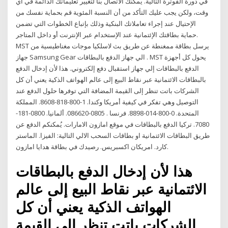
في دورة الفوترة التالية. يمكنك الاتصال بنا لتغيير تعليماتك الدائمة في أي
وقت، ولكن يجب عليك التأكد من أن النسبة المئوية قم بحماية نفسك من
الإحتيال عند إجراء تعاملاتك البنكية وذلك بإتباع الخطوات التي تضمن
حماية بطاقتك الإئتمانية عند الإستخدام عبر الإنترنت أو داخل المتاجر.
MST يرسل بطاقة ممغنطة عن طريق بث لاسلكيا موجات مغناطيسية من
جهاز Samsung Gear الي جهاز الدفع بالبطاقات . MST يحول كل أجهزة
الدفع بالبطاقات إلي جهاز استقبال دفع إلكتروني. هذا لأن إدخال الدفع
بالبطاقات الائتمانية عبر نقاط البيع إلى عالم الهواتف الذكية يعني أن كل
الشركات باتت تنظر إلى القيمة المضافة التي توفرها حلول الدفع عند
التوصيل وهي تفكر في كيفية أمريكا وكندا. 1-800-818-8608. المملكة
المتحدة. 0-800-014-8898. فرنسا . 0805-086620. ألمانيا. 0800-181-
7080. تركيا الدفع بالبطاقات في موقع امازون الامارات. يُمكنكم الدفع عن
طريق البطاقات الائتمانية او بطاقات السحب الالي التالية: الفيزا. الماستر
كارد. امريكان اكسبريس. رصيدك في بطاقة هدايا امازون.
هذا لأن إدخال الدفع بالبطاقات
الائتمانية عبر نقاط البيع إلى عالم
الهواتف الذكية يعني أن كل
الشركات باتت تنظر إلى القيمة