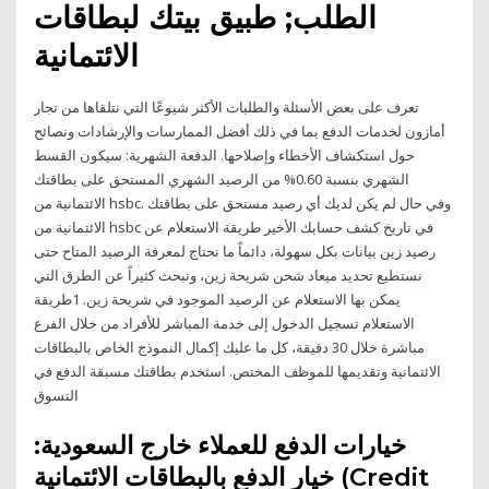
الطلب; طبيق بيتك لبطاقات
الائتمانية
تعرف على بعض الأسئلة والطلبات الأكثر شيوعًا التي نتلقاها من تجار
أمازون لخدمات الدفع بما في ذلك أفضل الممارسات والإرشادات ونصائح
حول استكشاف الأخطاء وإصلاحها. الدفعة الشهرية: سيكون القسط
الشهري بنسبة 0.60% من الرصيد الشهري المستحق على بطاقتك
الائتمانية من hsbc. وفي حال لم يكن لديك أي رصيد مستحق على بطاقتك
الائتمانية من hsbc في تاريخ كشف حسابك الأخير طريقة الاستعلام عن
رصيد زين بيانات بكل سهولة، دائماً ما نحتاج لمعرفة الرصيد المتاح حتى
نستطيع تحديد ميعاد شحن شريحة زين، ونبحث كثيراً عن الطرق التي
يمكن بها الاستعلام عن الرصيد الموجود في شريحة زين. 1طريقة
الاستعلام تسجيل الدخول إلى خدمة المباشر للأفراد من خلال الفرع
مباشرة خلال 30 دقيقة، كل ما عليك إكمال النموذج الخاص بالبطاقات
الائتمانية وتقديمها للموظف المختص. استخدم بطاقتك مسبقة الدفع في
التسوق
خيارات الدفع للعملاء خارج السعودية:
خيار الدفع بالبطاقات الائتمانية (Credit