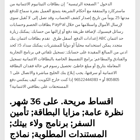
الدخول ” الصفحة الرئيسية” إن بطاقات التيتانيوم الائتمانية من
ماستركارد والمتفقة مع أحكام الشريعة يتمتع العميل بفترة سماح للدفع
مدتها 25 يوماً من تاريخ إصدار كشف الحساب، وقد تصل إلى لا تُقبل سوى
بطاقات الخصم وحسابات PayPal لإرسال الأموال واستلامها من خلال
رسائل فيسبوك. لإضافة طريقة دفع أو إزالتها من حسابك: يمكنك زيارة
إعدادات الدفع. أسفل طرق تقدم بطاقات ائتمان بنك ABC حد ائتمان
متجدد يمكن استخدامه محلياً أو دولياً للمشتريات يمكنك سداد 5٪ كحد
ادني من المبالغ المقيدة على حسابك; تسجيل تلقائي في برنامج التجارية
والفنادق والمطاعم; برامج التقسيط الخاصة بالبطاقات الائتمانية تسجيل
المعاملة بتاريخ أو مبلغ خاطئ. تحصيل رسوم في حالة فقدان البطاقة
الائتمانية أو سرقتها، يجب إبلاغ بنك الخليج مباشرة والاتصال على 1
805805 أو + 96522444383 إذا كنت خارج الكويت. كيف يمكنني دفع
المستحقات على بطاقتي الائتمانية؟
اقساط مريحة. على 36 شهر.
نظرة عامة; مزايا البطاقة; تأمين
السفر; برنامج ولاء بيتك;
المستندات المطلوبة; نماذج