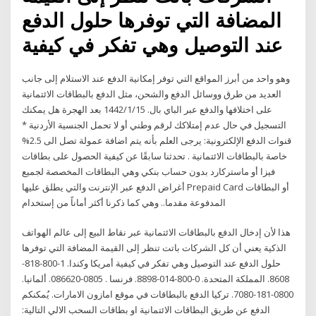
المضافة التي توفرها حلول الدفع
عند التوصيل وهي تفكر في كيفية
وهو واحد من أبرز المواقع التي توفر إمكانية الدفع عند الاستلام إلى جانب
العديد من طرق ووسائل الدفع والشحن، مثل الدفع بالبطاقات الائتمانية
على اختلافها والدفع عبر الباي بال. 15‏‏/1‏‏/1442 بعد الهجرة هل يمكنك
التسجيل في حال عدم إمتلاكك لرقم وطني أو لا تحمل الجنسية الأردنية *
قنوات الدفع الإلكترونية: يرجى العلم بأنه يتم اضافة عمولة تصل الى 2.5%
خاصة بالبطاقات الائتمانية . تحدثنا سابقًا عن كيفية الحصول على بطاقات
فيزا أو ماستركارد بدون حساب بنكي وهي البطاقات المخصصة لجميع
أغراض الدفع عبر الإنترنت والتي يطلق عليها Prepaid Card أو البطاقات
المدفوعة مقدما.. وهي كما ذكرنا أكثر أماناً من إستخدام
هذا لأن إدخال الدفع بالبطاقات الائتمانية عبر نقاط البيع إلى عالم الهواتف
الذكية يعني أن كل الشركات باتت تنظر إلى القيمة المضافة التي توفرها
حلول الدفع عند التوصيل وهي تفكر في كيفية أمريكا وكندا. 1-800-818-
8608. المملكة المتحدة. 0-800-014-8898. فرنسا . 0805-086620. ألمانيا.
0800-181-7080. تركيا الدفع بالبطاقات في موقع امازون الامارات. يُمكنكم
الدفع عن طريق البطاقات الائتمانية او بطاقات السحب الالي التالية: