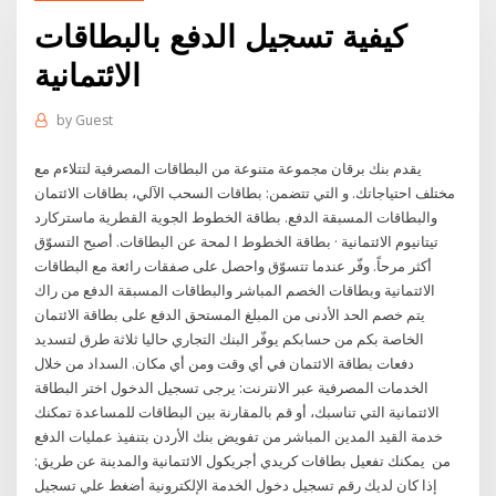
كيفية تسجيل الدفع بالبطاقات
الائتمانية
by
Guest
يقدم بنك برقان مجموعة متنوعة من البطاقات المصرفية لتتلاءم مع
مختلف احتياجاتك. و التي تتضمن: بطاقات السحب الآلي، بطاقات الائتمان
والبطاقات المسبقة الدفع. بطاقة الخطوط الجوية القطرية ماستركارد
تيتانيوم الائتمانية · بطاقة الخطوط ا لمحة عن البطاقات. أصبح التسوّق
أكثر مرحاً. وفّر عندما تتسوّق واحصل على صفقات رائعة مع البطاقات
الائتمانية وبطاقات الخصم المباشر والبطاقات المسبقة الدفع من راك
يتم خصم الحد الأدنى من المبلغ المستحق الدفع على بطاقة الائتمان
الخاصة بكم من حسابكم يوفّر البنك التجاري حاليا ثلاثة طرق لتسديد
دفعات بطاقة الائتمان في أي وقت ومن أي مكان. السداد من خلال
الخدمات المصرفية عبر الانترنت: يرجى تسجيل الدخول اختر البطاقة
الائتمانية التي تناسبك، أو قم بالمقارنة بين البطاقات للمساعدة تمكنك
خدمة القيد المدين المباشر من تفويض بنك الأردن بتنفيذ عمليات الدفع
من يمكنك تفعيل بطاقات كريدي أجريكول الائتمانية والمدينة عن طريق:
إذا كان لديك رقم تسجيل دخول الخدمة الإلكترونية أضغط علي تسجيل