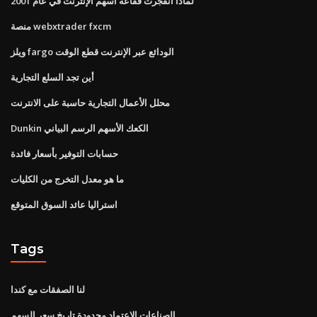
لماذا انفجرت فقاعة أسهم الإنترنت في عام 2001
منصة webxtrader fxcm
ويلز fargo الودائع عبر الإنترنت قطع الوقت
أين تجد السلع التجارية
محلل الأعمال التجارية حاسبة على الانترنت
Dunkin الكعك الأسهم الرسم البياني
حسابات التوفير بأسعار فائدة
ما هو معدل التخرج من الكليات
استراليا عائد السوق المتوقع
Tags
لنا الصفقات مع كندا
الصناعات الاعتماد محدودة تاريخ سعر السهم