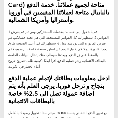
Card) متاحة لجميع عملائنا. خدمة الدفع
بالبايبال متاحة لعملائنا المقيمين في أوروبا
وأستراليا وأمريكا الشمالية.
1-قم بالدخول إلى حسابك بخدمات المشتركين ومن تم قم بعرض
الفواتير. 2- ستظهر لك كل الفواتير المستحقة التي هي تحت حسابكم، قم
بعرض الفاتورة التي تود سدادها . 3- ستظهر لك في أعلى الصفحة طرق
دفع الفاتورة، يمكنكم إختيار الدفع عن لتظهر صفحة خاصة بالرسوم، فقم
بالضغط علي زر الدفع. وبعدها سيطلب منك إدخال البيانات الخاصة
بالبطاقة الائتمانية ويتم عملية الدفع. اقرأ ايضًا : كيفية طلب تصريح خروج
أثناء الحظر في الكويت
ادخل معلومات بطاقتك لإتمام عملية الدفع
بنجاح و ترحل فوريا. يرجى العلم بأنه يتم
اضافة عمولة تصل الى 2.5% خاصة
بالبطاقات الائتمانية
مع تعيين الدفع التلقائي بنسبة 100%، سيتم سداد تحويل رصيدك بالكامل