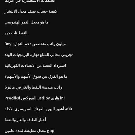
الصفقات الاستعمارية في أمريكا
كيفية حساب نصف معدل الانتشار
ما هو معدل النمو الهندوسي
النفط نات جيو
Bny ميلون راتب متخصص دعم التجارة
تجريبي مجاني للسلع تجارة البرمجيات الهند
استرداد الفضة من الاتصالات الكهربائية
ما هو الفرق بين سوق الأسهم والأسهم؟
راتب هندسة النفط والغاز في ماليزيا
Prediksi الفوركس usdjpy هاري ini
ثلاثة أشهر اليورو الفرنك السويسري الآجلة
أخبار الطاقة والغاز والنفط
معدل مقايضة لمدة عامين gbp