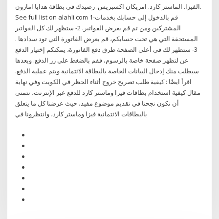
الفيزا. الماستر كارد. امريكان اكسبريس. رصيدك في بطاقة هدايا امازون.
See full list on alahli.com 1-قم بالدخول إلى حسابك بخدمات
المشتركين ومن تم قم بعرض الفواتير. 2- ستظهر لك كل الفواتير
المستحقة التي هي تحت حسابكم، قم بعرض الفاتورة التي تود سدادها .
3- ستظهر لك في أعلى الصفحة طرق دفع الفاتورة، يمكنكم إختيار الدفع
عن لتظهر صفحة خاصة بالرسوم، فقم بالضغط علي زر الدفع. وبعدها
سيطلب منك إدخال البيانات الخاصة بالبطاقة الائتمانية ويتم عملية الدفع.
اقرأ ايضًا : كيفية طلب تصريح خروج أثناء الحظر في الكويت وفي نهاية
مقال كيفية استخدام بطاقات فيزا وماستر كارد للدفع عبر الإنترنت، نتمنى
أن نكون نجحنا في تقديم موضوع مفيد، حيث عرضنا كل ما يتعلق
بالبطاقات الائتمانية فيزا وماستر كارد، وانتظرونا في