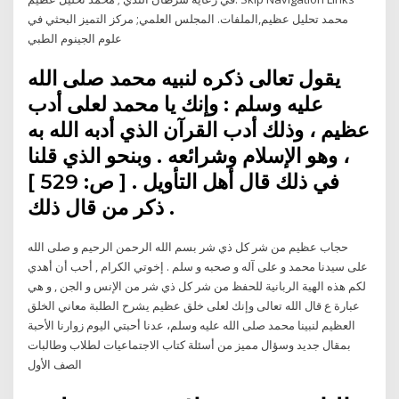
محمد تحليل عظيم,الملفات. المجلس العلمي; مركز التميز البحثي في
علوم الجينوم الطبي
يقول تعالى ذكره لنبيه محمد صلى الله
عليه وسلم : وإنك يا محمد لعلى أدب
عظيم ، وذلك أدب القرآن الذي أدبه الله به
، وهو الإسلام وشرائعه . وبنحو الذي قلنا
في ذلك قال أهل التأويل . [ ص: 529 ]
ذكر من قال ذلك .
حجاب عظيم من شر كل ذي شر بسم الله الرحمن الرحيم و صلى الله
على سيدنا محمد و على آله و صحبه و سلم . إخوتي الكرام , أحب أن أهدي
لكم هذه الهية الربانية للحفظ من شر كل ذي شر من الإنس و الجن , و هي
عبارة ع قال الله تعالى وإنك لعلى خلق عظيم يشرح الطلبة معاني الخلق
العظيم لنبينا محمد صلى الله عليه وسلم، عدنا أحبتي اليوم زوارنا الأحبة
بمقال جديد وسؤال مميز من أسئلة كتاب الاجتماعيات لطلاب وطالبات
الصف الأول