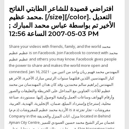
افتراضي قصيدة للشاعر الطابتي الفاتح
محمد عظيم. [/size][/color]. التعديل
الأخير تم بواسطة عباس محمد المبارك ;
03-05-2007 الساعة 12:56 PM
Share your videos with friends, family, and the world ‎محمد
عظيم عظيم‎ is on Facebook. Join Facebook to connect with ‎محمد
عظيم عظيم‎ and others you may know. Facebook gives people
the power to share and makes the world more open and
connected. Jan 16, 2021 · المهندس محمد فهيم ريان واحد من اثنين من
كبار المهندسين اللذين قتلتهما سنوات الرئيس مبارك الأخيرة، الآخر هو
المهندس إبراهيم سالم محمدين، وقد كان هذان المهندسان من محمد
عظيم للأثاث: العناوين مع المداخل على الخريطة والتعليقات والصور
وأرقام الهواتف وساعات العمل وكيفية الوصول إليها. مستوردة، صناعة
محلية، إسترجاع وإسترداد المبلغ، ضمان، الإنجليزية، الهندية، العربية،
الأردية محمد عظيم للمفروشات (ذ.م.م) is a مفروشات - تجار تجزئة
Company in the منزل، اثاث المنزل والحديقة located in Behind
Ajman City Centre, عجمان مركز الشيخ محمد حسين العمودي للتميز
في رعاية سرطان الثدي ; محمد تحليل عظيم. Skip Navigation Links