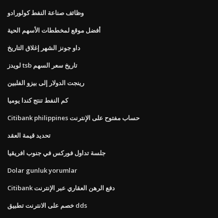
وظائف صناعة النفط كولورادو
أفضل موقع لمخططات الأسهم الحية
داو جونز الشهر إغلاق التاريخ
لويدز tsb تاريخ سعر السهم
رينجت الدولار إلى بيزو الفلبين
كم النفط تنتج كندا يوميا
Citibank philippines حساب مفتوح على الإنترنت
تحديد قيمة العقد
جلسة تداول فوركس في جنوب افريقيا
Dolar gunluk yorumlar
Citibank دفع الرهن العقاري عبر الإنترنت
خصم على الانترنت تطبيق dds