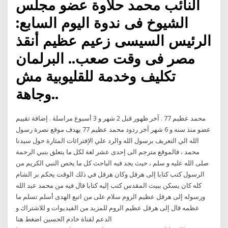
النائب محمد حلاوة عضو مجلس
الشيوخ فى ندوة اليوم السابع:
الرئيس السيسى زعيم عظيم أنقذ
مصر فى وقت صعب.. البرلمان
تكليف وخدمة للقليوبية مش
وجاهة..
محمد عظيم 77 . آخر ظهور قبل 2 شهر و 3 أسبوع مراسلة . إضافة تقييم
عضو منذ سنه و 6 شهر آخر ردود محمد عظيم 77 يهدف موقع نصرة رسول
الله الي التعريف برسول الله والرد علي الإفترائات المثارة حول سيدنا
محمد ، فالموقع مترجم الى إحدى عشر لغة لكل ما يتعلق بنبي الرحمة
صلى الله عليه و سلم ، حيث يجد فيه الباحث كل ما يخص النبي الكريم من
الرسول كتب كتابا إلى هرقل وكان هرقل في ذلك الوقت يحكم بر الشام
كله كان يسكن ببيت المقدس كتب إليه كتابا قال فيه من محمد عبد الله
ورسوله إلى هرقل عظيم الروم سلام على من اتبع الهدى أسلم تسلم ما
عظمه قال إلى هرقل عظيم الروم للمزيد من الفيديوات و للاشتراك و
الدعم لقناة خادم الحسين اضغط هنا