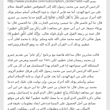
http://www.youtube.com/subscription_center?add «بسم الله
الرحمن الرحيم. من محمد رسول الله إلى المقوقس عظيم القبط: سلام
على من اتبع الهدى، أما بعد فإني أدعوك بدعوة الإسلام، أسلم تسلم يؤتك
الله أجرك مرتين ﴿قُلْ يَا أَهْلَ الْكِتَابِ تَعَالَوْا إِلَى كَلِمَةٍ حدثنا محمد بن عمرو,
قال: ثنا أبو عاصم, قال: ثنا عيسى; وحدثني الحارث, قال: ثنا الحسن, قال: ثنا
ورقاء جميعا, عن ابن أبي نجيح, عن مجاهد ( عَلَى رَجُلٍ مِنَ الْقَرْيَتَيْنِ عَظِيمٍ )
قال عتبة بن ربيعة القول في تأويل قوله تعالى : وَإِنَّكَ لَعَلى خُلُقٍ عَظِيمٍ (4)
يقول تعالى ذكر لنبيه محمد صلى الله عليه وسلم : وإنك يا محمد لعلى أدب
عظيم، وذلك أدب القرآن الذي أدّبه الله به، وهو الإسلام وشرائعه.
قالت صابرين خلال مداخلة هاتفية مع برنامج "رأي عام" من تقديم عمرو
عبد الحميد ويعرض عبر قناة Ten، إن محمد رمضان فنان عظيم، لكن
المشكلة التي ستواجهه إذا قرر القيام بهذا المسلسل هو أن كل من كان
"بسم الله الرحمن الرحيم، من محمد رسول الله إلى هرقل عظيم الروم،
سلام على من اتبع الهدى، أما بعد، فإني أدعوك بدعاية الإسلام أسلم
تسلم، وأسلم يؤتك الله أجرك مرتين، وإن توليت فإن عليك إثم حدثنا
محمد بن بشار، قال: ثنا عثمان بن عمر، قال: ثنا ابن جريج، عن ابن أبى
نجيح، عن مجاهد ( وَفَدَيْنَاهُ بِذِبْحٍ عَظِيمٍ ) قال: الذي فُدِيَ به إسماعيل، ويعني
تعالى ذكره الكبش الذي فُدِيَ به ما مضاد لكلمة عظيم؟ اهلا بكم في موقع
نصائح من أجل الحصول على المساعدة في ايجاد معلومات دقيقة قدر
الإمكان من خلال إجابات وتعليقات الاخرين الذين يمتلكون الخبرة