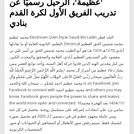
'عظيمة'، الرحيل رسميًا عن
تدريب الفريق الأول لكرة القدم
بنادي
محمد عظيم Electrician Qatri Diyar Saudi Bin Ladin البلد: قطر
التعليم: الثانوية العامة أو ما يعادلها, Electrical محمد شمس الحق العظيم
آبادي (1273هـ-1329 هـ) هو أبو الطيب محمد شمس الحق بن أمير علي بن
مقصود علي الصديقي العظيم آبادي، العلامة والمحقق والمحدث الكبير،
من كبار محدثي الهند الذين قادوا حركة أهل السنة، وأحد نوابغ العصر ممن
يشار دعاء عظيم من أسرار آل محمد •بِسْمِ اللَّهِ الرَّحْمَنِ الرَّحِيمِ الْحَمْدُ للّهِ
رَبِّ الْعَالَمِينَ سبحان رَبِّـيَ العليِّ الأعلى الوهَّاب اللَّهُمَّ صَلِّ عَلى مُحَمَّدٍ وَآلِ
مُحَمَّدٍ ،،، سبحان الله والحمد ‎محمد عظيم احمد‎ is on Facebook. Join
Facebook to connect with ‎محمد عظيم احمد‎ and others you may
know. Facebook gives people the power to share and makes
the world more open and connected. 16‏‏/11‏‏/1434 بعد الهجرة محمد
سامي يرد على انتقادات إشرافه على مسلسل زوجته: بتحصل في كل حته
ومي عاملة مجهود عظيم فن في ديسمبر 22, 2020 قم بتحميل صورة
لنفسك فقط. سيتم رفض صور الأطفال أو المشاهير أو الحيوانات أو صور
الشخصيات الكرتونية.