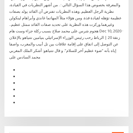
والمعرفة بخصوص هذا السؤال التالي : . من أشهر النظريات في القيادة،
نظرية الرجل العظيم. وهذه النظريات تفترض أن القائد يولد بصفات
عظيمة تؤهله لقيادة فذة. ومن هؤلاء مثلاً المهاتما غاندي وأبراهام لينكولن
وغيرهما.وركزت هذه النظرية على تحديد صفات القائد ممثل عظيم..
هجوم شرس على محمد صلاح بسبب ركلة جزاء وست هام Dec 10, 2020 ·
زنقة 20 | الرباط رحب رئيس الوزراء الإسرائيلي بنيامين نتنياهو بالإعلان
عن التوصل إلى اتفاق على إقامة علاقات بين تل أبيب والمغرب، واصفا
إياه بأنه “ضوء عظيم آخر للسلام”. و قال نتنياهو: أشكر الملك المغربي
محمد السادس على