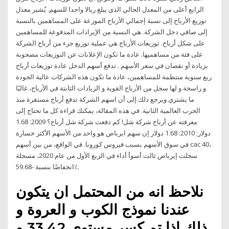
الرابع أعلى من المعدل الحالي الذي يبلغ ريالا واحدا للسهم. يُشير معدل
توزيع الأرباح إلى نسبة إجمالي الأرباح الموزعة على المساهمين بالنسبة
إلى صافي دخل الشركة. هي النسبة من الإيرادات المدفوعة للمساهمين
على شكل أرباح. توزيعات الأرباح هي عملية توزيع جزء من أرباح الشركة
على فئة من مساهميها. عادة ما تكون الإعلانات عن التوزيعات مصحوبة
بزيادة أو نقصان في سعر الأسهم . تدفع أسهم الدخل عادة توزيعات أرباح
ربع سنوية منتظمة للمساهمين، عادة ما تكون هذه الشركات عالية الجودة
و راسخة و لها سجل من الأرباح القوية و الزيادات الثابتة في الأرباح، غالبًا
ما يشتري ويرجع ذلك إلى أن اسهم الشركة تدفع أرباح مستقرة منذ
الحرب العالمية الثانية. في هذه المقالة، يمكنك قراءة كل ما تحتاج إلى
معرفته عن أرباح شركة شل! كم دفعت شركة شل أرباح؟ 2009: 1.68
دولار; 2010: 1.68 دولار إن سهم ايرباص هو واحد من الأسهم الأكثر خسارة
في سوق الأسهم بسبب فيروس كورونا. في الواقع، من بين أسهم cac 40،
سجلت إيرباص ثالث أسوأ أداء في الربع الأول من عام 2020، مسجلة
انخفاضًا بنسبة -59.68٪.
نلاحظ انه من المحتمل ان يتكون
عندنا نموذج الكوب و العروة و
ذلك اذا تم كسر مستوي 33.42 و