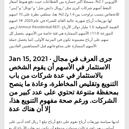
الأوروبي 2.1%، مسجلا أكبر خسارة بين القطاعات حيث دفع هبوط أسعار
النفط أسهم شركات كبرى مثل "رويال داتش شل" و"توتال" و"إيني"
للانخفاض بنسب تراوحت بين 1.4 و2.2%. هنا، سنلقي نظرة على 10 اسهم
لها توزيعات أرباح شهرية عالية العائد للشراء في عام 2020. #1 اسهم
ارمور Armour Residential REIT. القيمة السوقية: 1.0 مليار دولار; الأرباح
الموزعة: 11.8٪ الأسهم الممتازة هي فئة خاصة من الأسهم، يحصل كل
سهم على أرباح مضمونة تكون في المرتبة الأولى، كما يحصل حملة
الأسهم الممتازة على مدفوعاتهم قبل المساهمين العاديين.
Jan 15, 2021 · جرى العرف في مجال
الاستثمار في الأسهم أن يقوم الشخص
بالاستثمار في عدة شركات من باب
التنويع وتقليص المخاطرة، وعادة ما ينصح
بمحفظة متنوعة تحتوي على عدد كبير من
الشركات. ورغم صحة مفهوم التنويع هذا،
إلا أن هناك عدة
لديها سياسة توزيعات أرباح تقوم على دفع أرباح تبلغ 1 ريال كحد أدنى على
أساس ربعي لفترة ثالث سنوات. ونتوقع أن تكون توزيعات الأرباح للربع