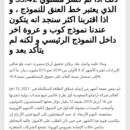
الذي يعتبر خط العنق للنموذج ، و
اذا اقتربنا اكثر سنجد انه يتكون
عندنا نموذج كوب و عروة اخر
داخل النموذج الرئيسي و لكنه لم
يتأكد بعد و
وبناء عليه، واصل بنك برقان تحقيق أرباح متميزة، حيث بلغ صافي
الإيرادات لفترة الأشهر الـ 9 الأولى من 2019 نحو 67.5 مليون دينار، ما أدى
إلى تسجيل نسبة العائد على حقوق المساهمين نسبة 10.4%.
Jan 15, 2021 · لم تمض بضعة أشهر من إتمام عملاق الطاقة المتكاملة في
العالم شركة أرامكو السعودية أول طرح عالمي لبيع سندات دولية انجزتها
في 16 أبريل 2019 بقيمة 12 مليار دولار ضخها المستثمرون الدوليون
وأصبحت السندات مقبولة للتداول في السوق أغلقت الأسهم الأوروبية
منخفضة، اليوم الأربعاء، إذ عمد المتعاملون إلى البيع لجني الأرباح إثر
مكاسب قوية هذا الشهر، في حين تأثر الطلب على الأصول عالية المخاطر
بتنامي حالات الإصابة بفيروس كورونا. تشجع الشركات المتعثرة