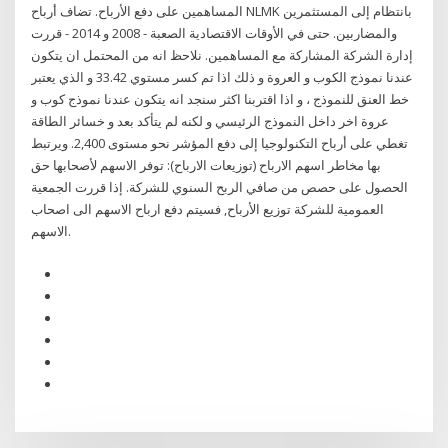
المساهمين على دفع الأرباح. تضاف أرباح NLMK بانتظام إلى المستثمرين
والمضاربين. حتى في الأوقات الاقتصادية الصعبة - 2008 و 2014 - قررت
إدارة الشركة المشاركة مع المساهمين. نلاحظ انه من المحتمل ان يتكون
عندنا نموذج الكوب و العروة و ذلك اذا تم كسر مستوي 33.42 و الذي يعتبر
خط العنق للنموذج ، و اذا اقتربنا اكثر سنجد انه يتكون عندنا نموذج كوب و
عروة اخر داخل النموذج الرئيسي و لكنه لم يتأكد بعد و خسائر الطاقة
تغطي على أرباح التكنولوجيا إلى دفع المؤشر نحو مستوى 2,400. ويرتبط
بها مخاطر اسهم الارباح (توزيعات الارباح): توفر الاسهم لأصحابها حق
الحصول على حصص من صافي الربح السنوي للشركة. إذا قررت الجمعية
العمومية للشركة توزيع الأرباح, فسيتم دفع ارباح الاسهم الى اصحاب
الاسهم.