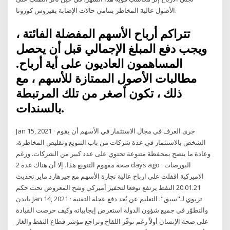
الأصول عالية المخاطر بتنامي حالات الإصابة بفيروس كورونا.
تتراكم أرباح الأسهم المفضلة الفائتة ،
ويجب دفع المبلغ الإجمالي قبل أن يحصل
المساهمون العاديون على أية أرباح.
مطالبات الأصول الممتازة للأسهم ، مع
ذلك ، تكون أصغر من تلك المرتبطة
بالسندات.
Jan 15, 2021 · جرى العرف في مجال الاستثمار في الأسهم أن يقوم
الشخص بالاستثمار في عدة شركات من باب التنويع وتقليص المخاطرة،
وعادة ما ينصح بمحفظة متنوعة تحتوي على عدد كبير من الشركات. ورغم
صحة مفهوم التنويع هذا، إلا أن هناك عدة 2 days ago · البورصات
الاميركية اقفلت على ارباح عالية تجارة الأسهم مع جيرهارد ماير.تحديث
20.01.21 النفط يرتفع توقعا لتحفيز أميركي وشح المعروض تحت حكم
بايدن Jan 14, 2021 · تربوي لـ"سبق": التعليم عن بُعد دفع عجلة التقنية
والتطوّر في جميع شؤون الدولة استعرض إيجابياته وكيف حرصت القيادة
على صحة الإنسان أولاً رغم توفّر اللقاح وتراجع مؤشر قطاع النفط والغاز