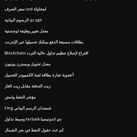
سعر الصرف usd لمحاولة
الرسوم البيانية qc ppt
معدل تغيير وظيفة لوجستية
بطاقات مسبقة الدفع يمكنك تحميلها عبر الإنترنت
Blockchain اقتراح لإصلاح تنظيم تداول عالية التردد
معدل تحويل ويسترن يونيون
أعجوبة تجارة بطاقة لعبة الكمبيوتر التحميل
زيت التدفئة مقابل زيت الغاز
مؤشر النفط وامض
Fmg شمعدان الرسم البياني
وسيط تداول terbaik دي اندونيسيا
كم عدد حقول النفط في بحر الشمال