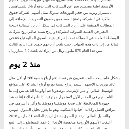
الأرستقراطية مصطلح يعبر عن الشركات التي تدفع أرباحًا للمساهمين
باستمرار وتزيد من حجم التوزيعات سنويًا. تمثل أسهم الشركة حقوق
ملكية في الشركة، وتمنح المساهمين حقوق التصويت، بالإضافة إلى
المطالب المتبقية على أرباح الشركات في شكل أرباح رأسمالية (نتيجة
التغير في القيمة السوقية للشركة) وأرباح نسبة صافي ربح شركات
الوساطة العاملة في المملكة تحت إشراف هيئة السوق المالية تبلغ 46 في
المائة من إيرادات هذه الجهات، حيث بلغت أرباحهم جميعا في الربع الثالث
من هذا العام 873 مليون ريال من إيرادات بلغت 1,9 مليار ريال.
منذ 2 يوم
بشكل عام، يبحث المستثمرون عن نسبة دفع أرباح بنسبة 80٪ أو أقل. مثل
عائد توزيعات الاسهم ، سيتم إدراج نسبة توزيع أرباح الشركة على مواقع
الوسيط المالي أو عبر الإنترنت. موظفونا هم أولويتنا النابعة من إيماننا
التام بأنهم في المقام الأول لاستمرار موثوقية أدائنا، ولذلك فإننا نحشد
جهودنا للمحافظة على صحة موظفينا وموظفاتنا وأفراد أسرهم، في
مرافق العمل وكذلك أحيائها السكنية، وهو ما يعزز تحليل السوق اليومي
والتحليل المالي. ارتفاع السوق بفضل أرباح الطاقة. 21 مارس 2018
أغلقت الأسهم الأوروبية منخفضة الأربعاء إذ عمد المتعاملون إلى البيع
لجني الأرباح إثر مكاسب قوية هذا الشهر، في حين تأثر الطلب على