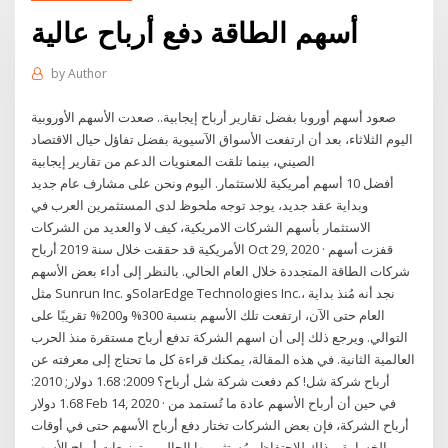
أسهم الطاقة دفع أرباح عالية
by
Author
صعود أسهم أوروبا بفضل تقارير أرباح إيجابية.. صعدت الأسهم الأوروبية
اليوم الثلاثاء، بعد أن ارتفعت الأسواق الآسيوية بفضل تفاؤل حيال الاقتصاد
الصيني، بينما تلقت المعنويات الدعم من تقارير إيجابية
أفضل 10 أسهم أمريكية للاستثمار. اليوم ونحن على مشارف عام جديد
وبداية عقد جديد، يوجد توجه ملحوظ لدى المستثمرين العرب في
الاستثمار بأسهم الشركات الامريكية، كيف لا والعديد من الشركات
الأمريكية قد حققت خلال سنة 2019 أرباح Oct 29, 2020 · قفزت أسهم
شركات الطاقة المتجددة خلال العام الحالي. بالنظر إلى أداء بعض الأسهم
مثل Sunrun Inc. وSolarEdge Technologies Inc.، نجد أنه مُنذ بداية
العام حتى الآن، ارتفعت تلك الأسهم بنسبة 300% و200% تقريبًا على
التوالي. ويرجع ذلك إلى أن اسهم الشركة تدفع أرباح مستقرة منذ الحرب
العالمية الثانية. في هذه المقالة، يمكنك قراءة كل ما تحتاج إلى معرفته عن
أرباح شركة شل! كم دفعت شركة شل أرباح؟ 2009: 1.68 دولار; 2010:
1.68 دولار Feb 14, 2020 · في حين أن أرباح الأسهم عادة ما تُستمد من
أرباح الشركة، فإن بعض الشركات تختار دفع أرباح الأسهم حتى في أوقات
الخسارة، وذلك للاحتفاظ بمُستثمريها الحاليين. توزيعات أرباح الأسهم