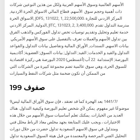
الأسهم العالمية وسوق الأسهم العربية ولكل من هذين النوعين شركات
ذات أهمية وحجم سوق الأسهم. قطاع المالي الاسواق الحرة الاردنية,
الاسواق الحرة, JDFS, 131022, 1, 22,500,000. المركز الاردني للتجارة
الدولية, المركز الاردني, JITC, 131023, 2, 3,400,000. مدرسة التداول تقدم
خدمة تعليم وتحليل وتقديم توصيات تخص تداول الفوركس والذهب الفرق
بين تداول الأسهم والعملات تعرف بالتفصيل على سوق الأسهم الأمريكي
بيانات الاسهم, السندات, الأوراق المالية وتفاصيل بيانات التداول والقواعد
التداول والقيد و الخدمات; القيد; التداول; بيانات السوق; العضوية; أكاديمية
البورصة; الإستدامة 22 آب (أغسطس) 2020 البورصة هي ركيزة اقتصادية
للسوق الحرة، وهي سوق عالمية تضم مجموعة كبيرة من الشركات التي
من الممكن أن تكون ضخمة مثل شركات النفط والسيارات
199 صفوف
9‏‏/7‏‏/1441 بعد الهجرة كما قد تعتقد ، فإن سوق الأوراق المالية ليس
موضوعًا غير مفهوم. يمكن لأي شخص تعليم البورصة وكيفية التداول. هناك
العديد من الخيارات. يمكنك تعلم أساسيات سوق الأسهم من خلال هذه
الاختيارات ، ويجب عليك المتابعة بجهد مخلص معاذ الرباط محلل فني
ومتداول في سوق الاسهم السعودية تداول حضرت من خلال دورات
التحليل الفني المرخصة والمعتمدة من قبل هيئة السوق السعودية تداول