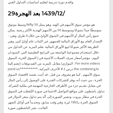
واقدم دورة تدريبية لتعليم اساسيات التداول الفني.
29‏‏/12‏‏/1439 بعد الهجرة
وسيط موثوق Nifty 50 هو مؤشر سوق الأسهم في الهند. وهو يمثل
متوسطًا جيدًا متنوعًا ومتوسط 50 من الأسهم الهندية الأكثر ربحية. يمكن
جمع رأس المال أو الأسهم في السوق الأوليّ من خلال 4 طرق، وهي: -
الإصدار العام بيع الأوراق المالية للجمهور عبر اكتتاب عام أوليّ كبير، وهي
الطريقة الأكثر شيوعًا لبيع الأوراق المالية. تعلم المزيد عن التداول من
خلال استخدام مجموعتنا الواسعة من البرامج التعليمية التي. السودان
اليوم : مؤشرأسعار صرف العملات الأجنبية في ( السوق الحرة، السوق
الموازي) مقابل. للمزيد من الفيديوهات إنضم إلينا : For more videos
joind us*****­*****- درس 2 # الأحرف المركبة the combining le
سوق الأسهم ، كما هو معروف من قبل ، قد أثبت نفسه كاقتصاد السوق
الحرة ، من حيث أنه يوفر للشركات القدرة على الوصول إلى رأس المال
في مقابل تقديم جزء من الأطراف الخارجية المهتمة في ملكية الشركة.
تداول ناشطون على مواقع التواصل الاجتماعي صورة التُقطت في السوق
الحرة في مطار بيروت. وتشير الصورة إلى أنّه يتم تداول سعر الدولار في
السوق الحرة بـ1950 ليرة. وفي وقت سابق، وتحديداً في أوائل الشهر
الفائت، نشر الناشطون صورة