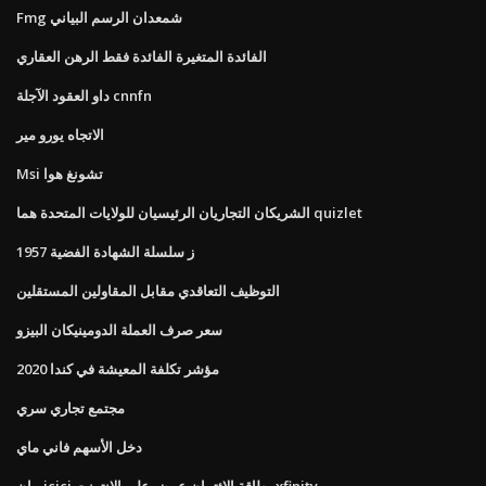
Fmg شمعدان الرسم البياني
الفائدة المتغيرة الفائدة فقط الرهن العقاري
داو العقود الآجلة cnnfn
الاتجاه يورو مير
Msi تشونغ هوا
الشريكان التجاريان الرئيسيان للولايات المتحدة هما quizlet
1957 ز سلسلة الشهادة الفضية
التوظيف التعاقدي مقابل المقاولين المستقلين
سعر صرف العملة الدومينيكان البيزو
مؤشر تكلفة المعيشة في كندا 2020
مجتمع تجاري سري
دخل الأسهم فاني ماي
بيان icici بطاقة الائتمان عرض على الانترنت xfinity