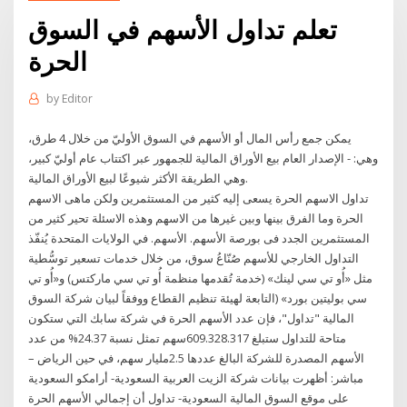
تعلم تداول الأسهم في السوق
الحرة
by
Editor
يمكن جمع رأس المال أو الأسهم في السوق الأوليّ من خلال 4 طرق،
وهي: - الإصدار العام بيع الأوراق المالية للجمهور عبر اكتتاب عام أوليّ كبير،
وهي الطريقة الأكثر شيوعًا لبيع الأوراق المالية.
تداول الاسهم الحرة يسعى إليه كثير من المستثمرين ولكن ماهى الاسهم
الحرة وما الفرق بينها وبين غيرها من الاسهم وهذه الاسئلة تحير كثير من
المستثمرين الجدد فى بورصة الأسهم. الأسهم. في الولايات المتحدة يُنفّذ
التداول الخارجي للأسهم صُنّاعُ سوق، من خلال خدمات تسعير توسُّطية
مثل «أُو تي سي لينك» (خدمة تُقدمها منظمة أُو تي سي ماركتس) و«أُو تي
سي بوليتين بورد» (التابعة لهيئة تنظيم القطاع ووفقاً لبيان شركة السوق
المالية "تداول"، فإن عدد الأسهم الحرة في شركة سابك التي ستكون
متاحة للتداول ستبلغ 609.328.317سهم تمثل نسبة 24.37% من عدد
الأسهم المصدرة للشركة البالغ عددها 2.5مليار سهم، في حين الرياض –
مباشر: أظهرت بيانات شركة الزيت العربية السعودية- أرامكو السعودية
على موقع السوق المالية السعودية- تداول أن إجمالي الأسهم الحرة