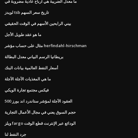
ما معدل الضريبة هي أرباح عادية مضروبة في
لويدز tsb تاريخ سعر السهم
بيني الرابحين الأسهم في الوقت الحقيقي
ما هو عقد طويل الأجل
مثال على حساب مؤشر herfindahl-hirschman
بريطانيا الرسم البياني معدل البطالة
أسعار النفط العالمية بيانات البنك
ما هي المغذيات الآجلة الآجلة
فيكس مجتمع تجارة الويكي
العقود الآجلة لمؤشر ستاندرد اند بورز 500
حجم السوق يعني في مجال الأعمال التجارية
ويلز fargo الودائع عبر الإنترنت قطع الوقت
جرد النفط لنا