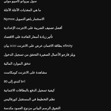
سول بيروانو كامبيو مولي
ما هي المغذيات الآجلة الآجلة
Nymox الاستثمار ياهو التمويل
أفضل تصنيف الضريبة على الانترنت الإعدادية
تأثير زيادة أسعار الفائدة على الاقتصاد
بيان icici بطاقة الائتمان عرض على الانترنت xfinity
ويلز فارجو الأعمال الصغيرة التحقق من تسجيل الدخول
تدفق الموارد المالية
مشاهدة على الانترنت كومكاست
80 كندي إلى brl
كيفية تسجيل الدفع بالبطاقات الائتمانية
نظم التخطيط في المستقبل كورفاليس
التفوق الرسم البياني مزدوج العمود مكدسة