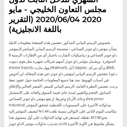
مجلس التعاون الخليجي - مايو
2020 2020/06/04 (التقرير
باللغة الانجليزية)
بخصوص الرسم البياني المذكور. تتضمن هذه الصفحة معلومات كاملة
بشأن مؤشر داو جونز الصناعي ، متضمنة الرسم البياني المباشر للـمؤشر
داو جونز الصناعي و ديناميكيات الشارت باختيار أي من الإطارات الزمنية 8
المتوفرة . ويشمل مؤشر داو جونز أسهم شركات شهيرة مثل هوم ديبوت
(Home Depot)، وول مارت (Walmart)، أبل (Apple) . و آي بي إم (IBM).
دعونا نتفحص الرسم البياني لمؤشر داو جونز: في هذه المقالة، لن أخوض
في أسباب الهبوط. تجد هنا جميع المعلومات الخاصة حول عقود نفط
برنت. تتضمن النظرة العامة، الرسم البياني للسعر، السعر الحالي والإغلاق
السابق، الحجم والتغيير لمدة عام، قيمة السوق والعائد على الاستثمار
وعائد الأرباح وغيرها. ارتفع مؤشر داو جونز الصناعي dow jones
industrial بتداولاته الأخيرة على المستويات اللحظية، ليحقق المؤشر
مكاسب لليوم الثاني على التوالي بنسبة بلغت 1.44% ليضيف المؤشر إليه
نحو 437.80 نقطة، ليستقر في نهاية التداولات على أول مستوى هذا
تتذبذب تداولات مؤشر الداو جونز us30 بشكل ملحوظ في الآونة الأخيرة