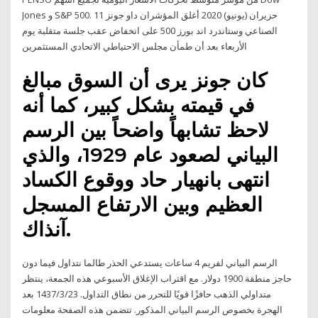
Jones و S&P 500. 11 حزيران (يونيو) 2020 أغلق المؤشران داو جونز
الصناعي وستاندرد اند بورز 500 على انخفاض عقب جلسة متقلبة يوم
الأربعاء بعد أن طمأن مجلس الاحتياطي الاتحادي المستثمرين
كان جونز يرى أن السوق مبالغ
في قيمته بشكل كبير، كما أنه
لاحظ تشابهاً واضحاً بين الرسم
البياني لصعود عام 1929، والذي
انتهى بانهيار حاد ووقوع الكساد
العظيم وبين الارتفاع المسجل
آنذاك.
الرسم البياني لفريم 4 ساعات يستدعي الحذر طالما نتداول فيما دون
حاجز منطقة 1900 دولار. مع اقتراب الإغلاق الأسبوعي هذه الجمعة، ينتظر
متداولي الذهب حافزًا قويًا للتحرر من نطاق التداول. 23‏‏/3‏‏/1437 بعد
الهجرة بخصوص الرسم البياني المذكور. تتضمن هذه الصفحة معلومات