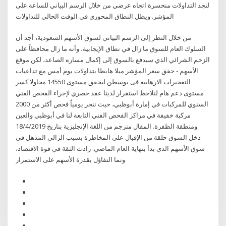
لنجد التداولات منحسرة اتجاه عرضي من خلال الرسم البياني للساعة على
المؤشر. ويظل النطاق المحوري في الوقت الحالي للتداولات
من خلال النظر إلى الرسم البياني لسوق الأسهم السعودية، أجد أن
السلوك العام للسوق ما زال في نطاق الإيجابية، وأنه ما زال محافظاً على
الزخم الشرائي الذي سيدفع بالسوق إلى إكمال مساره الصاعد، لكن موقع
الأسهم - حقق سعر المؤشر ميلا هابطا بتداولات يوم أمس مع تداعيات
التفجيرات الارهابيه فى بوسطن ليحقق مستوى 14550 محاولا كسر
مستوى دعم هام لنلاحظ استقرار لدينا عقد حصري لإجراء الفحص الفني
السنوي للمركبات في إمارة أبوظبي، حيث ننجز يومياً فحص أكثر من 2000
مركبة خفيفة في مراكز الفحص الفني التابعة لنا في أبوظبي والعين
ومنطقة الظفرة. المقال مترجم من اللغة الإنجليزية بتاريخ 18/4/2019
دخل السوق حلقة من الإقبال على المخاطرة بسبب الرالي المذهل في
سوق الأسهم الذي بدأ بنهاية العام الماضي. زادت الثقة في قوة الاقتصاد،
ونما التفاؤل بقدرة الأسهم على الاستمرار