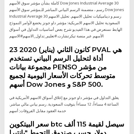
كاملة بشأن مؤشر سوق الأسهم Dow Jones Industrial Average 30
رسم ، متضمنة الرسم البياني المباشر للـمؤشر سوق الأسهم Dow Jones
Industrial Average 30 رسم و ديناميكيات تحليل الاسهم. تحليل الاسهم
السعودية تحليل الاسهم الامريكية: مؤشر داو جونز يخضع لأوامر النموذج
الهابط نستعرض في هذا الفيديو شرح بعض أساسيات التداول في أسواق
الأسهم عبر منصة تيكرتشارت.#تعليم_تداول_الاسهم#الاسهم
23 كانون الثاني (يناير) 2020 PVAL هي
أداة لتحليل الرسم البياني تستخدم
مجموعة بيانات PENSO من مؤشر
متوسط ​​تحركات الأسعار اليومية لجميع
أسهم Dow Jones و S&P 500.
يغلق التداول في مؤشر داو جونز مع إغلاق أسواق الاسهم الأمريكية في
الساعة 4 مساءاً، 12 مساءاً بتوقيت السعودية. رسم بياني مالي مباشر.
خدمة العقود مقابل الفروقات; أسهم
سعر البيتكوين btc سيصل لقيمة 115 ألف
دولار حسب صندوق التحوط "بانتيرا