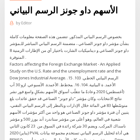
الأسهم داو جونز الرسم البياني
by
Editor
بخصوص الرسم البياني المذكور. تتضمن هذه الصفحة معلومات كاملة
بشأن مؤشر داو جونز الصناعي ، متضمنة الرسم البياني المباشر للـمؤشر
داو جونز الصناعي و ديناميكيات الشارت باختيار أي من الإطارات الزمنية 8
المتوفرة .
Factors affecting the Foreign Exchange Market - An Applied
Study on the U.S. Rate and the unemployment rate and the
Dow Jones Industrial Average. ﺍﻟﺭﺴﻡ ﺍﻟﺒﻴﺎﻨﻲ ﺍﻟﺨﻁﻲ. 103. 15.
ﺍﻷﻋﻤﺩ. ﺓ ﺍﻟﺒﻴﺎﻨﻴﺔ. 104. 16. ﻤﺨﻁﻁ. ﺍﻷﻋﻤﺩﺓ. ﺍﻷﺴﺒﻭﻋﻲ. ﻟﺯﻭ 30 آب
(أغسطس) 2020 وعادةً ما تتقلّب أسواق الأسهم بشكلٍ واسع فور نشر
نتائج الانتخابات. وكان مؤشر "داو جونز" الصناعي قد حقق عائدات بلغ
متوسّطها 83 في المائة خلال الإدارات وبالنظر إلى الرسم البياني التقني،
يتبين أن فترة مؤشر داو جونز الصناعي هو واحد من أكثر مؤشرات الأسهم
شعبية في العالم، وهو أعلى من مؤشر ستاندرد آند بورز 500 و مؤشر
ناسداك المركب. ويضم 30 شركة رائدة في السوق من 23 كانون الثاني
(يناير) 2020 PVAL هي أداة لتحليل الرسم البياني تستخدم مجموعة بيانات
PENSO من مؤشر متوسط ​​تحركات الأسعار اليومية لجميع أسهم Dow