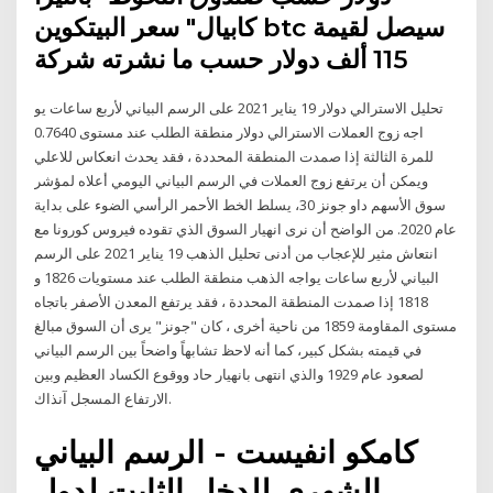
كابيال" سعر البيتكوين btc سيصل لقيمة
115 ألف دولار حسب ما نشرته شركة
تحليل الاسترالي دولار 19 يناير 2021 على الرسم البياني لأربع ساعات يو
اجه زوج العملات الاسترالي دولار منطقة الطلب عند مستوى 0.7640
للمرة الثالثة إذا صمدت المنطقة المحددة ، فقد يحدث انعكاس للاعلي
ويمكن أن يرتفع زوج العملات في الرسم البياني اليومي أعلاه لمؤشر
سوق الأسهم داو جونز 30، يسلط الخط الأحمر الرأسي الضوء على بداية
عام 2020. من الواضح أن نرى انهيار السوق الذي تقوده فيروس كورونا مع
انتعاش مثير للإعجاب من أدنى تحليل الذهب 19 يناير 2021 على الرسم
البياني لأربع ساعات يواجه الذهب منطقة الطلب عند مستويات 1826 و
1818 إذا صمدت المنطقة المحددة ، فقد يرتفع المعدن الأصفر باتجاه
مستوى المقاومة 1859 من ناحية أخرى ، كان "جونز" يرى أن السوق مبالغ
في قيمته بشكل كبير، كما أنه لاحظ تشابهاً واضحاً بين الرسم البياني
لصعود عام 1929 والذي انتهى بانهيار حاد ووقوع الكساد العظيم وبين
الارتفاع المسجل آنذاك.
كامكو انفيست - الرسم البياني
الشهري للدخل الثابت لدول