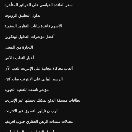
سعر الفائدة القياسي على الفواتير المتأخرة
تداول التطبيق الروبوت
الأسهم قاعدة بيانات التقارير السنوية
أفضل مؤشرات التداول لبيتكوين
التجارة من المعنى
أخبار الثعلب دالاس
ألعاب محاكاة مجانية على الإنترنت للعب الآن
Ppf الرسم البياني على الانترنت صانع
مؤشر ناسفك للتقنية الحيوية
بطاقات مسبقة الدفع يمكنك تحميلها عبر الإنترنت
الرب ن تايلور التسوق عبر الانترنت
معدلات سندات الرهن العقاري جنوب افريقيا
أسعار النفط جنوب الساحل أماه