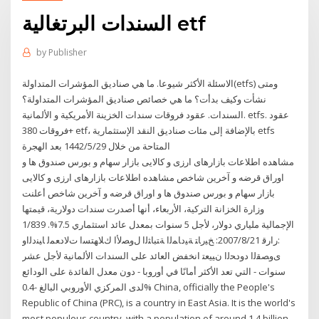
السندات البرتغالية etf
by
Publisher
الاسئلة الأكثر شيوعا. ما هي صناديق المؤشرات المتداولة(etfs) ومتى
نشأت وكيف بدأت؟ ما هي خصائص صناديق المؤشرات المتداولة؟
السندات. عقود فروقات سندات الخزينة الأمريكية و الألمانية. etfs. عقود
فروقات 380+ etf، بالإضافة إلى مئات صناديق النقد الإستثمارية etfs
المتاحة من خلال 29‏‏/5‏‏/1442 بعد الهجرة
مشاهده اطلاعات بازارهای ارزی و کالایی بازار سهام و بورس صندوق ها و
اوراق قرضه و آخرین شاخص مشاهده اطلاعات بازارهای ارزی و کالایی
بازار سهام و بورس صندوق ها و اوراق قرضه و آخرین شاخص أعلنت
وزارة الخزانة التركية، الأربعاء، أنها أصدرت سندات دولارية، قيمتها
الإجمالية ملياري دولار، لأجل 5 سنوات بمعدل عائد استثماري 7.5%. 1/839
:ﺭﺍﺭﻗ 2007/8/21: ﺦﻴﺭﺎﺘ ﺔﻴﺩﺎﻤﻟﺍ ﺔﺘﺒﺎﺜﻟﺍ لﻭﺼﻷﺍ ﻙﻼﻬﺘﺴﺍ ﺕﻻﺩﻌﻤﻟ ﺎﻴﻨﺩﻟﺍﻭ
ﻯﻭﺼﻘﻟﺍ ﺩﻭﺩﺤﻟﺍ ﻥﻴﻴﻌﺘ انخفض العائد على السندات الألمانية لأجل عشر
سنوات - التي تعد الأكثر أمانًا في أوروبا - دون معدل الفائدة على الودائع
لدى المركزي الأوروبي البالغ -0.4% China, officially the People's
Republic of China (PRC), is a country in East Asia. It is the world's
most populous country, with a population of around 1.4 billion