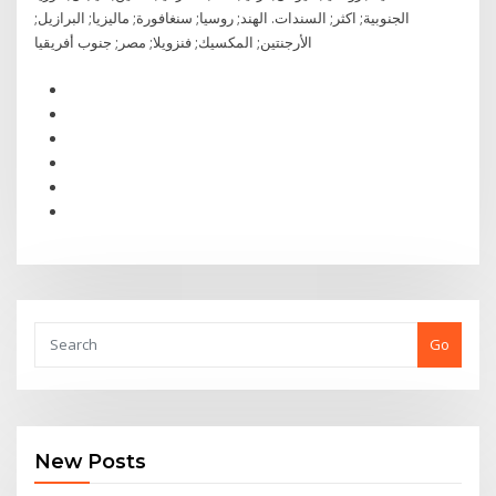
الجنوبية; اكثر; السندات. الهند; روسيا; سنغافورة; ماليزيا; البرازيل;
الأرجنتين; المكسيك; فنزويلا; مصر; جنوب أفريقيا
Go
New Posts