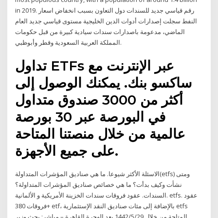
in 2019. رقم قياسي جديد للسندات دول التعاون بسبب انخفاض اسعار
النفط سجلت إصدارات أدوات الدين الخليجية مستوى قياسي جديد العام
الماضي، مدعومة باصدارات سندات سيادية كبيرة من قبل حكومات
المملكة العربية السعودية وقطر وأبوظبي.
تداول ETFs عبر الإنترنت مع
ساكسو بنك. يمكنك الوصول إلى
أكثر من 3000 صندوق متداول
في البورصة عبر 30 بورصة
عالمية من خلال منصتنا المتاحة
على جميع الأجهزة.
الاسئلة الأكثر شيوعا. ما هي صناديق المؤشرات المتداولة(etfs) ومتى
نشأت وكيف بدأت؟ ما هي خصائص صناديق المؤشرات المتداولة؟
السندات. عقود فروقات سندات الخزينة الأمريكية و الألمانية. etfs. عقود
فروقات 380+ etf، بالإضافة إلى مئات صناديق النقد الإستثمارية etfs
المتاحة من خلال 29‏‏/5‏‏/1442 بعد الهجرة القاهرة – مباشر: بحث وزير