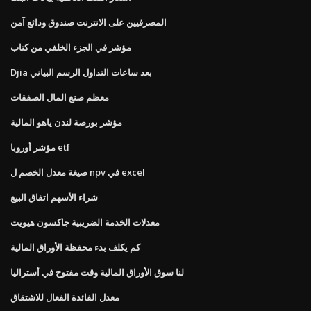
المصرفيين على الانترنت صندوق ودائع آمن
مؤشر في الجزء الخلفي من كتاب
Djia بعد ساعات التداول الرسم البياني
معظم صنع المال الصفقات
مؤشر بورصة لندن ياهو المالية
مؤشر أوروبا etf
صيغة معدل الخصم ل npv في excel
شراء الأسهم اتفاق البيع
معدلات الخدمة الضريبية جاكسون هيويت
كم يكلف بدء محفظة الأوراق المالية
لنا سوق الأوراق المالية وقت مفتوح في أستراليا
معدل الفائدة الفعال للاشتقاق