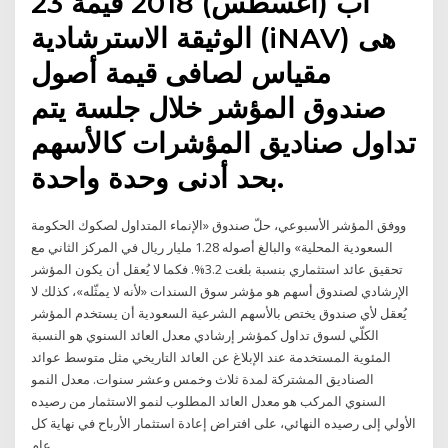
23 آب (أغسطس) 2018 قيمة
الوثيقة الاسترشادية (iNAV) هى
مقياس لصافى قيمة أصول
صندوق المؤشر خلال جلسة يتم
تداول صناديق المؤشرات كالأسهم
بحد أدنى وحدة واحدة.
ووفق المؤشر الأسبوعي، حلّ صندوق «الإنماء المتداول لصكوك الحكومة
السعودية المحلية» والبالغ أصوله 1.28 مليار ريال في المركز الثاني مع
تحقيق عائد استثماري بنسبة بلغت 3.2%. فكما لا يُعقل أن يكون المؤشر
الإرشادي لصندوق أسهم هو مؤشر سوق السندات «لأنه لا يمثّله»، كذلك لا
يُعقل لأي صندوق يختص بالأسهم الشرعية السعودية أن يستخدم المؤشر
الكلّي لسوق تداول كمؤشر إرشادي معدل العائد السنوي هو النسبة
المئوية المستخدمة عند الإبلاغ عن العائد التاريخي مثل متوسط عوائد
الصناديق المشتركة لمدة ثلاث وخمس وعشر سنوات. معدل النمو
السنوي المركب هو معدل العائد المطلوب لنمو الاستثمار من رصيده
الأولي إلى رصيده النهائي، على افتراض إعادة استثمار الأرباح في نهاية كل
عام.