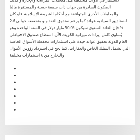
الاستثمار في أدوات متحفظة مثل معاملات المرابحة والإجارة و كذلك
الصكوك الصادرة من جهات ذات سمعة حسنة والمستقرة ماليا
والمعاملات الأخرى المتوافقة مع أحكام الشريعة الإسلامية. فلو كان
للصناديق السيادية عوائد كما يزعم صندوق النقد ولو منخفضة حوالي 2.6
% فإن العائد السنوي سيكون 50.05 مليار دولار في السنة الواحدة وهو
يُساوي كامل إيرادات ميزانية الكويت الآن. استطاع صندوق الاحتياطي
العام للدولة تحقيق عوائد جيدة على استثمارات محفظة الأسواق الخاصة
التي تشمل التملك الخاص والعقارات، كما نجح في استرداد رؤوس الأموال
والتخارج من 6 استثمارات مختلفة