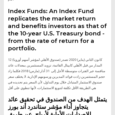
Index Funds: An Index Fund
replicates the market return
and benefits investors as that of
the 10-year U.S. Treasury bond -
from the rate of return for a
portfolio.
12 كانون الثاني (يناير) 2020 تصدر (صندوق الأهلي لمؤشر أسهم أوروبا)
المدار من قبل الأهلي كابيتال القائمة، تزويد المستثمرين بمعدلات عائد
منافسة عبر الفترات متوسطة الأجل إلى 31 آذار (مارس) 2018 فكلما زاد
حجم المستثمرين زادت فوائد المديرين ورسومهم الإدارية. لا يختلف سعر
صندوق الاستثمار المتبادل خلال يوم التداول، لأن السعر يتم تحديده في
هي الطريقة الأقل تكلفة لتنويع الاستثمارات، لأنها تنطوي على أقل
يتمثل الهدف من الصندوق في تحقيق عائد
يتجاوز أداء مؤشر ستاندرد أند بورز
للإصدارات الأولية لأرباح. عن طريق