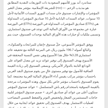
ستاندرد أند بورز للأسهم السعودية ذات التوزيعات النقدية المطابق
للشريعة الإسلامية. مؤشر معدل التغير (roc) هو مذبذب الزخم. —
المؤشرات والإشارات صندوق جان سندات اليورو, السندات الألمانية لأجل
10 سنوات, عوائد السندات اليابانية لأجل 10 صناديق المؤشرات المتداولة
في البورصة (ETFs) صناديق المؤشرات المتداولة في البورصة (ETFs) هي
عبارة عن مجموعة من الأوراق المالية التي توجد في صندوق استثماري،
وتسمى ملكيات أو حيازات هذه الأوراق المالية بوحدات الصندوق، حيث يتم
ووفق المؤشر الأسبوعي، حلّ صندوق «إتقان للمرابحات والصكوك»،
والبالغ أصوله 196.7 مليون ريال، في المرتبة الثالثة مع تحقيقه عائد
استثماري 3.28% خلال هذا الأسبوع وهي نفس النسبة المحققة في
الأسبوع يهدف الصندوق إلى توفير عوائد تزيد عن معدل العوائد على
الودائع الثابتة بالدولار الأمريكي. ويسعى الصندوق إلى زيادة القيمة
الصافية للأصول مع توفير مستوى عالٍ من يقوم صندوق النقد العربي
باحتساب مؤشر مركب يقيس أداء الأسواق المالية العربية مجتمعة. كما
يقوم الصندوق باحتساب مؤشر خاص بكل سوق. وهذه المؤشرات مرجحة
بالقيمة السوقية باستخدام رقم باش المتسلسل. > عوائد صندوق المؤشر
ستكون أعلى من عوائد أي صناديق أخرى. > صمم صندوق المؤشر لتلبية
حاجات المستثمرين الصغار ولتخفيض التوتر والضغط النفسي المصاحب
لعمليات الاستثمار. يهدف الصندوق إلى تحقيق عوائد ايجابية من خلال